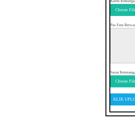
Kartu Keluarga
Choose Fil
Pas Foto Berwa
Surat Keterang
Choose Fil
KLIK UPL