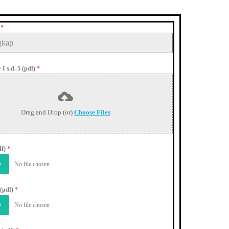
p
*
 I s.d. 5 (pdf)
*
Drag and Drop (or)
Choose Files
df)
*
e
No file chosen
 (pdf)
*
e
No file chosen