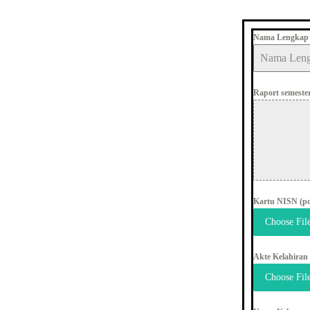
Nama Lengka
Raport semester
Kartu NISN (p
Choose Fil
Akte Kelahiran
Choose Fil