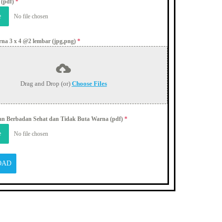
 (pdf)
*
e
No file chosen
rna 3 x 4 @2 lembar (jpg,png)
*
Drag and Drop (or)
Choose Files
an Berbadan Sehat dan Tidak Buta Warna (pdf)
*
e
No file chosen
OAD